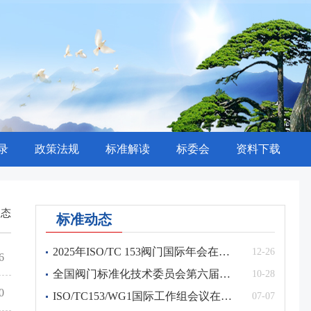
录
政策法规
标准解读
标委会
资料下载
动态
标准动态
2025年ISO/TC 153阀门国际年会在上海召开
12-26
6
国家标准发布公告2024年第32号
全国阀门标准化技术委员会第六届四次及阀门驱动装置分技术委员会第三届二次大会在成都召开
10-28
12-31
0
ISO/TC153/WG1国际工作组会议在德国召开
07-07
行业标准发布公告2026年第18号
08-07